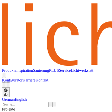
Produkte
Inspiration
SanierungPLUS
Service
Lichtwerkstatt
Konfigurator
Karriere
Kontakt
de
German
English
Projekte