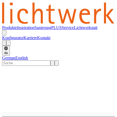
Produkte
Inspiration
SanierungPLUS
Service
Lichtwerkstatt
Konfigurator
Karriere
Kontakt
de
German
English