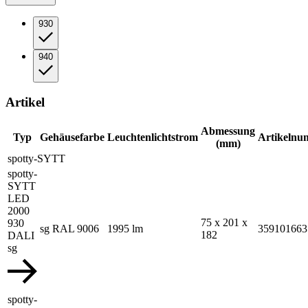
930
940
Artikel
Abmessung
Typ
Gehäusefarbe
Leuchtenlichtstrom
Artikeln
(mm)
spotty-SYTT
spotty-
SYTT
LED
2000
75 x 201 x
930
sg RAL 9006
1995 lm
359101663
182
DALI
sg
spotty-