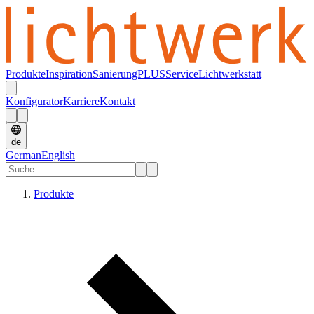
Produkte
Inspiration
SanierungPLUS
Service
Lichtwerkstatt
Konfigurator
Karriere
Kontakt
de
German
English
Produkte