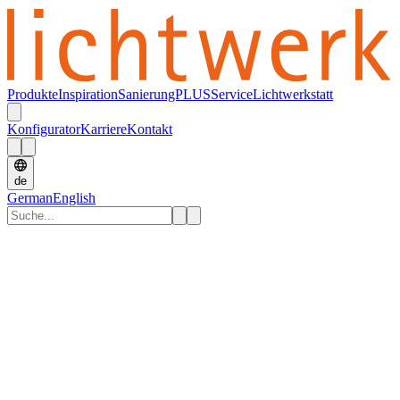
Produkte
Inspiration
SanierungPLUS
Service
Lichtwerkstatt
Konfigurator
Karriere
Kontakt
de
German
English