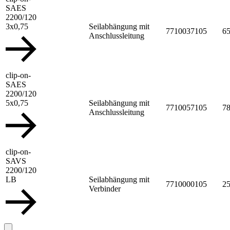
SAES
2200/120
3x0,75
Seilabhängung mit
7710037105
65
Anschlussleitung
clip-on-
SAES
2200/120
5x0,75
Seilabhängung mit
7710057105
78
Anschlussleitung
clip-on-
SAVS
2200/120
LB
Seilabhängung mit
7710000105
25
Verbinder