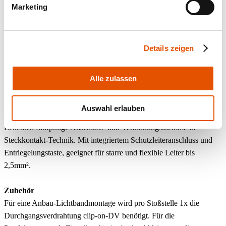
durchlaufendes Lichtband zu erstellen.
Marketing
Lichttechnik
Direkt diffus strahlend. Geeiste Einzellinsenoptik aus Acryl mit
Details zeigen
seitlicher Abstrahlung. Bemessungslebensdauer = L80 B10
50.000h. Lichtfarbe: 4000K. Optional: 3000K. Weitere Lichtfarben
auf Anfrage.
Alle zulassen
Sonstiges
Auswahl erlauben
Elektrischer Anschluss über dreipolige bzw. bei dimmbaren
Leuchten fünfpolige Anschluss- und Verbindungsklemme in
Steckkontakt-Technik. Mit integriertem Schutzleiteranschluss und
Entriegelungstaste, geeignet für starre und flexible Leiter bis
2,5mm².
Zubehör
Für eine Anbau-Lichtbandmontage wird pro Stoßstelle 1x die
Durchgangsverdrahtung clip-on-DV benötigt. Für die