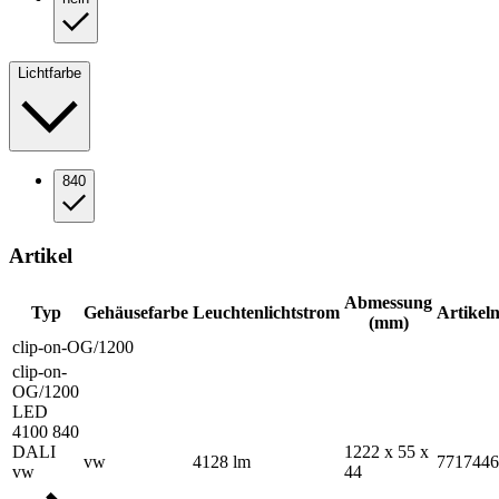
Lichtfarbe
840
Artikel
Abmessung
Typ
Gehäusefarbe
Leuchtenlichtstrom
Artike
(mm)
clip-on-OG/1200
clip-on-
OG/1200
LED
4100 840
DALI
1222 x 55 x
vw
4128 lm
7717446
vw
44