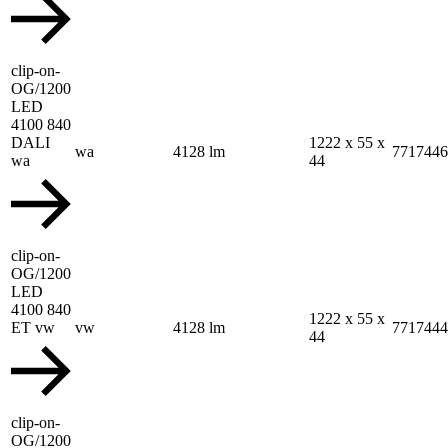
clip-on-
OG/1200
LED
4100 840
DALI
1222 x 55 x
wa
4128 lm
7717446
wa
44
clip-on-
OG/1200
LED
4100 840
1222 x 55 x
ET vw
vw
4128 lm
7717444
44
clip-on-
OG/1200