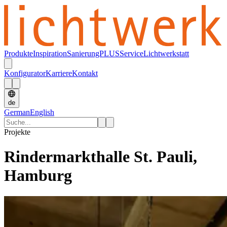
Produkte
Inspiration
SanierungPLUS
Service
Lichtwerkstatt
Konfigurator
Karriere
Kontakt
de
German
English
Projekte
Rindermarkthalle St. Pauli,
Hamburg