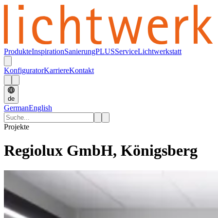
Produkte
Inspiration
SanierungPLUS
Service
Lichtwerkstatt
Konfigurator
Karriere
Kontakt
de
German
English
Projekte
Regiolux GmbH, Königsberg