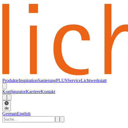
Produkte
Inspiration
SanierungPLUS
Service
Lichtwerkstatt
Konfigurator
Karriere
Kontakt
de
German
English