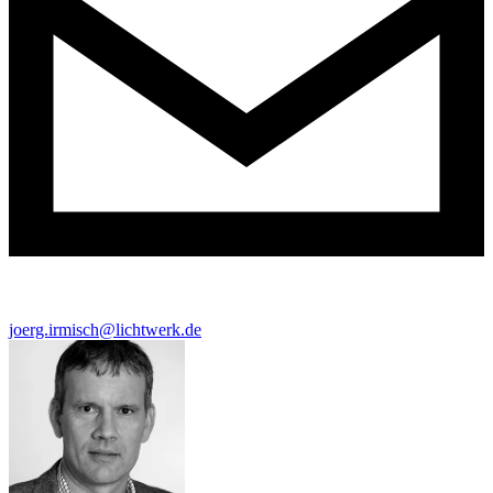
joerg.irmisch@lichtwerk.de