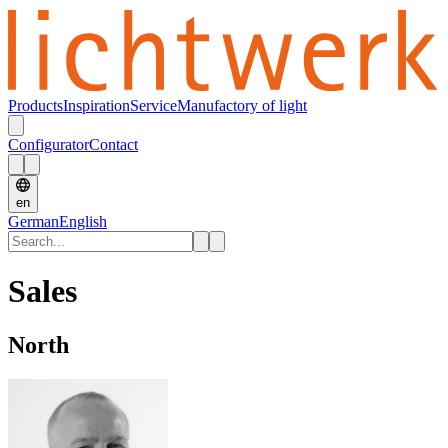
Products
Inspiration
Service
Manufactory of light
Configurator
Contact
en
German
English
Sales
North