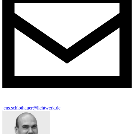
jens.schlothauer@lichtwerk.de