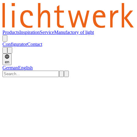
Products
Inspiration
Service
Manufactory of light
Configurator
Contact
en
German
English