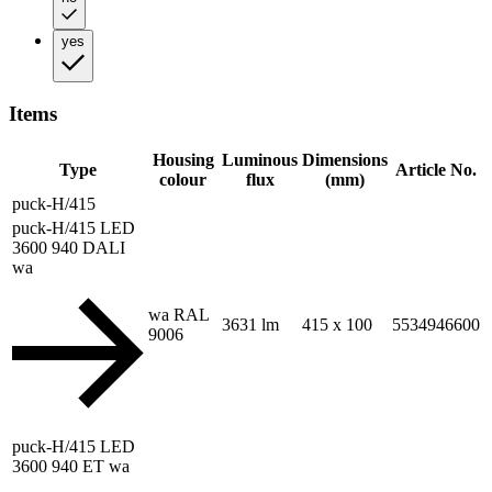
yes
Items
Housing
Luminous
Dimensions
Type
Article No.
colour
flux
(mm)
puck-H/415
puck-H/415 LED
3600 940 DALI
wa
wa RAL
3631 lm
415 x 100
5534946600
9006
puck-H/415 LED
3600 940 ET wa