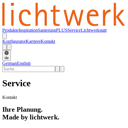
Produkte
Inspiration
SanierungPLUS
Service
Lichtwerkstatt
Konfigurator
Karriere
Kontakt
de
German
English
Service
Kontakt
Ihre Planung.
Made by lichtwerk.