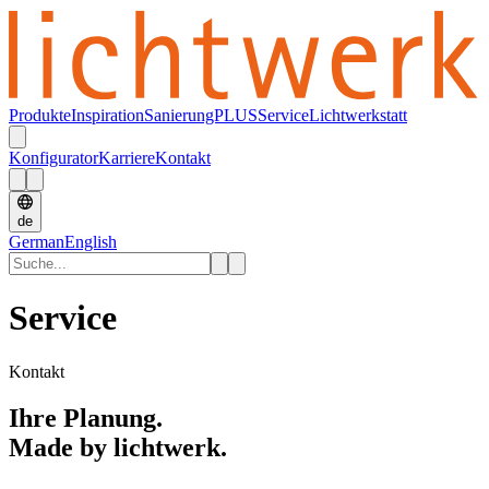
Produkte
Inspiration
SanierungPLUS
Service
Lichtwerkstatt
Konfigurator
Karriere
Kontakt
de
German
English
Service
Kontakt
Ihre Planung.
Made by lichtwerk.