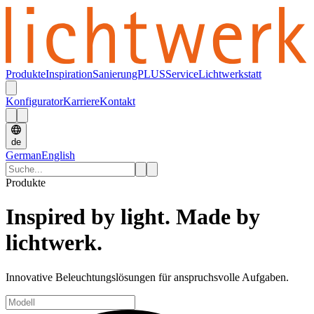
Produkte
Inspiration
SanierungPLUS
Service
Lichtwerkstatt
Konfigurator
Karriere
Kontakt
de
German
English
Produkte
Inspired by light. Made by
lichtwerk.
Innovative Beleuchtungslösungen für anspruchsvolle Aufgaben.