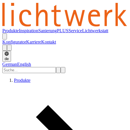
Produkte
Inspiration
SanierungPLUS
Service
Lichtwerkstatt
Konfigurator
Karriere
Kontakt
de
German
English
Produkte