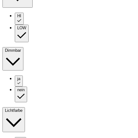
HI
LOW
Dimmbar
ja
nein
Lichtfarbe