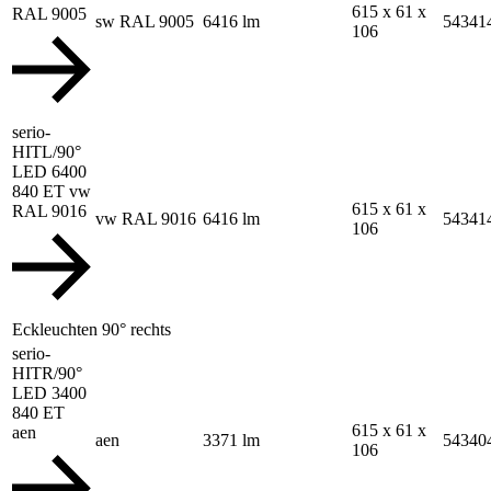
615 x 61 x
RAL 9005
sw RAL 9005
6416 lm
54341
106
serio-
HITL/90°
LED 6400
840 ET vw
615 x 61 x
RAL 9016
vw RAL 9016
6416 lm
54341
106
Eckleuchten 90° rechts
serio-
HITR/90°
LED 3400
840 ET
615 x 61 x
aen
aen
3371 lm
54340
106