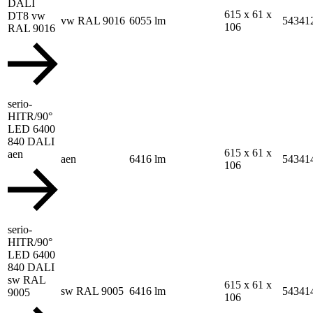
DALI
615 x 61 x
DT8 vw
vw RAL 9016
6055 lm
54341
106
RAL 9016
serio-
HITR/90°
LED 6400
840 DALI
615 x 61 x
aen
aen
6416 lm
54341
106
serio-
HITR/90°
LED 6400
840 DALI
sw RAL
615 x 61 x
sw RAL 9005
6416 lm
54341
9005
106