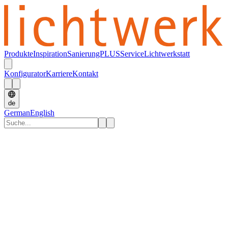
Produkte
Inspiration
SanierungPLUS
Service
Lichtwerkstatt
Konfigurator
Karriere
Kontakt
de
German
English