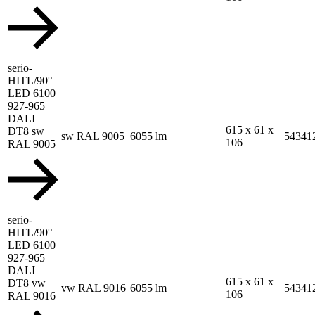
serio-
HITL/90°
LED 6100
927-965
DALI
615 x 61 x
DT8 sw
sw RAL 9005
6055 lm
54341
106
RAL 9005
serio-
HITL/90°
LED 6100
927-965
DALI
615 x 61 x
DT8 vw
vw RAL 9016
6055 lm
54341
106
RAL 9016