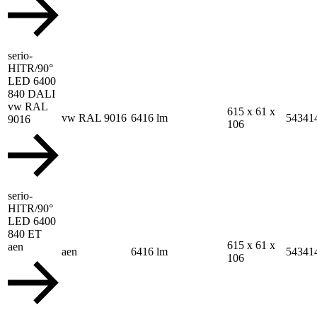
serio-
HITR/90°
LED 6400
840 DALI
vw RAL
615 x 61 x
vw RAL 9016
6416 lm
54341
9016
106
serio-
HITR/90°
LED 6400
840 ET
615 x 61 x
aen
aen
6416 lm
54341
106