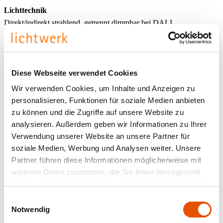
Lichttechnik
Direkt/indirekt strahlend, getrennt dimmbar bei DALI.
Gleichbleibender Indirektanteil über alle Systemkomponenten
mittels weiß-opal satinierten Acryl-Diffusor. Direktanteil über weiß-
opal satinierten Acryl-Endlosdiffusor serio-G.
Bemessungslebensdauer = L80 B10 50.000h. Lichtfarbe: 4000K.
Diese Webseite verwendet Cookies
Optional: 3000K. Weitere Lichtfarben auf Anfrage.
Wir verwenden Cookies, um Inhalte und Anzeigen zu
personalisieren, Funktionen für soziale Medien anbieten
Abhängung
zu können und die Zugriffe auf unsere Website zu
Bei dem Lichtbandprofil serio-HIT LED LB ist jeweils eine
analysieren. Außerdem geben wir Informationen zu Ihrer
Abhängung im Lieferumfang enthalten. Einzelseilabhängung mit
Verwendung unserer Website an unsere Partner für
Schnellstellkupplung, frei höhenverstellbar von 150 bis 2000 mm.
soziale Medien, Werbung und Analysen weiter. Unsere
Partner führen diese Informationen möglicherweise mit
weiteren Daten zusammen, die Sie ihnen bereitgestellt
Sonstiges
haben oder die sie im Rahmen Ihrer Nutzung der Dienste
Elektrischer Anschluss über fünfpolige Anschluss- und
gesammelt haben.
Verbindungsklemme in Steckkontakt-Technik; mit integriertem
Einwilligungsauswahl
Notwendig
Schutzleiteranschluss und Entriegelungstaste, geeignet für starre und
flexible Leiter bis 2,5mm². Durchgangsverdrahtung Stecksystem