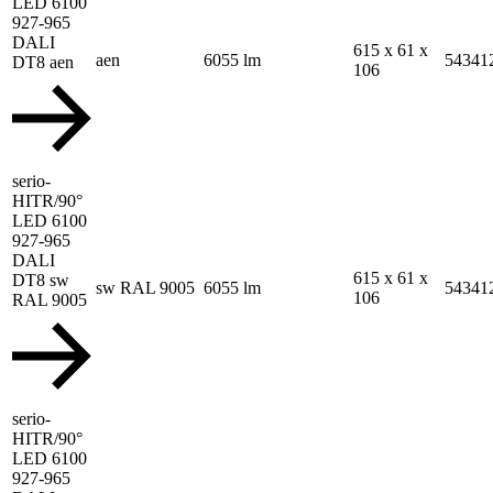
LED 6100
927-965
DALI
615 x 61 x
aen
6055 lm
54341
DT8 aen
106
serio-
HITR/90°
LED 6100
927-965
DALI
615 x 61 x
DT8 sw
sw RAL 9005
6055 lm
54341
106
RAL 9005
serio-
HITR/90°
LED 6100
927-965