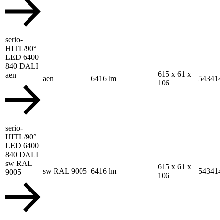
serio-
HITL/90°
LED 6400
840 DALI
615 x 61 x
aen
aen
6416 lm
54341
106
serio-
HITL/90°
LED 6400
840 DALI
sw RAL
615 x 61 x
sw RAL 9005
6416 lm
54341
9005
106