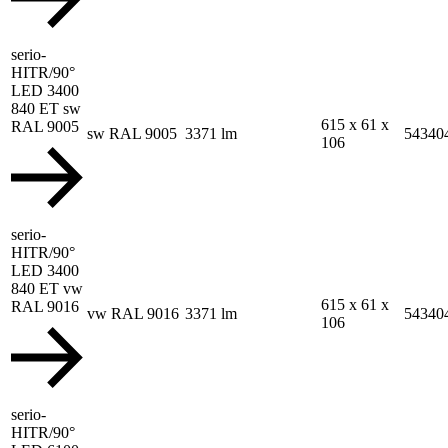
serio-
HITR/90°
LED 3400
840 ET sw
615 x 61 x
RAL 9005
sw RAL 9005
3371 lm
54340
106
serio-
HITR/90°
LED 3400
840 ET vw
615 x 61 x
RAL 9016
vw RAL 9016
3371 lm
54340
106
serio-
HITR/90°