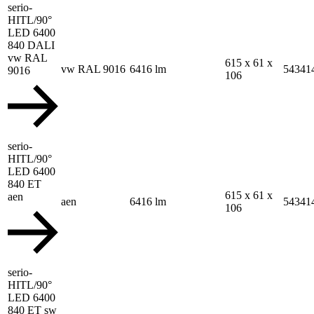
serio-
HITL/90°
LED 6400
840 DALI
vw RAL
615 x 61 x
vw RAL 9016
6416 lm
54341
9016
106
serio-
HITL/90°
LED 6400
840 ET
615 x 61 x
aen
aen
6416 lm
54341
106
serio-
HITL/90°
LED 6400
840 ET sw