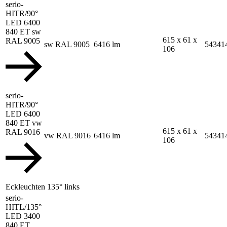
serio-
HITR/90°
LED 6400
840 ET sw
615 x 61 x
RAL 9005
sw RAL 9005
6416 lm
54341
106
serio-
HITR/90°
LED 6400
840 ET vw
615 x 61 x
RAL 9016
vw RAL 9016
6416 lm
54341
106
Eckleuchten 135° links
serio-
HITL/135°
LED 3400
840 ET