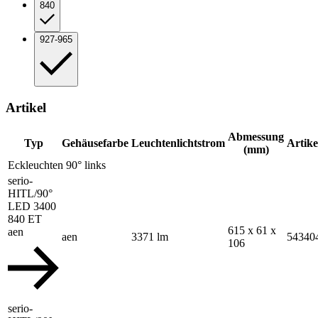
840
927-965
Artikel
Abmessung
Typ
Gehäusefarbe
Leuchtenlichtstrom
Artik
(mm)
Eckleuchten 90° links
serio-
HITL/90°
LED 3400
840 ET
615 x 61 x
aen
aen
3371 lm
54340
106
serio-