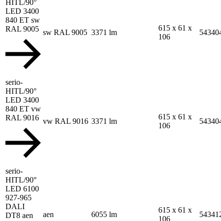
HITL/90°
LED 3400
840 ET sw
615 x 61 x
RAL 9005
sw RAL 9005
3371 lm
54340
106
serio-
HITL/90°
LED 3400
840 ET vw
615 x 61 x
RAL 9016
vw RAL 9016
3371 lm
54340
106
serio-
HITL/90°
LED 6100
927-965
DALI
615 x 61 x
aen
6055 lm
54341
DT8 aen
106