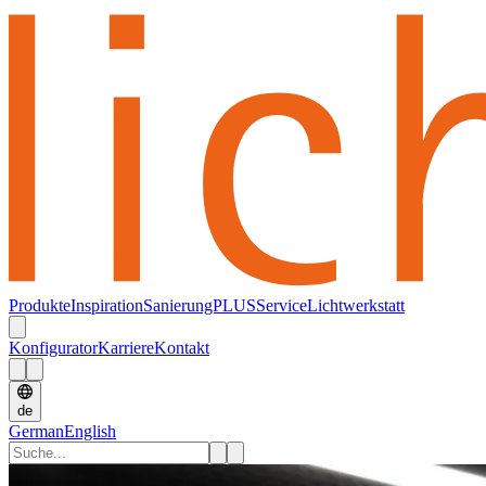
Produkte
Inspiration
SanierungPLUS
Service
Lichtwerkstatt
Konfigurator
Karriere
Kontakt
de
German
English