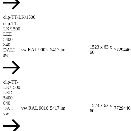
clip-TT-LK/1500
clip-TT-
LK/1500
LED
5400
840
1523 x 63 x
sw RAL 9005
5417 lm
7729446
DALI
60
sw
clip-TT-
LK/1500
LED
5400
840
1523 x 63 x
vw RAL 9016
5417 lm
7729446
DALI
60
vw