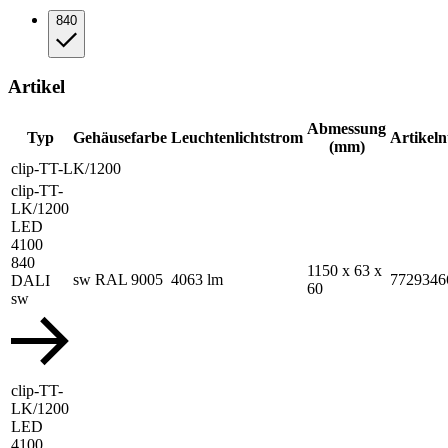
840
Artikel
Abmessung
Typ
Gehäusefarbe
Leuchtenlichtstrom
Artikel
(mm)
clip-TT-LK/1200
clip-TT-
LK/1200
LED
4100
840
1150 x 63 x
sw RAL 9005
4063 lm
7729346
DALI
60
sw
clip-TT-
LK/1200
LED
4100