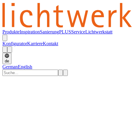
Produkte
Inspiration
SanierungPLUS
Service
Lichtwerkstatt
Konfigurator
Karriere
Kontakt
de
German
English