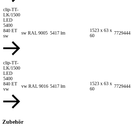
clip-TT-
LK/1500
LED
5400
1523 x 63 x
840 ET
sw RAL 9005
5417 lm
7729444
60
sw
clip-TT-
LK/1500
LED
5400
1523 x 63 x
840 ET
vw RAL 9016
5417 lm
7729444
60
vw
Zubehör