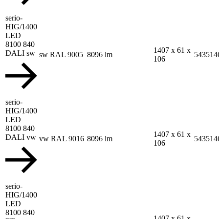
serio-
HIG/1400
LED
8100 840
1407 x 61 x
DALI sw
sw RAL 9005
8096 lm
543514
106
serio-
HIG/1400
LED
8100 840
1407 x 61 x
DALI vw
vw RAL 9016
8096 lm
543514
106
serio-
HIG/1400
LED
8100 840
1407 x 61 x