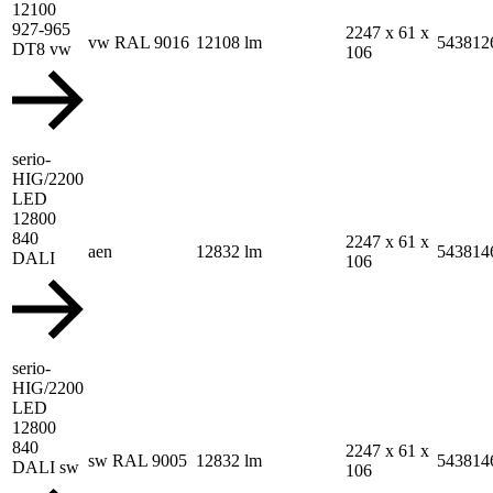
12100
927-965
2247 x 61 x
vw RAL 9016
12108 lm
543812
DT8 vw
106
serio-
HIG/2200
LED
12800
840
2247 x 61 x
aen
12832 lm
543814
DALI
106
serio-
HIG/2200
LED
12800
840
2247 x 61 x
sw RAL 9005
12832 lm
543814
DALI sw
106