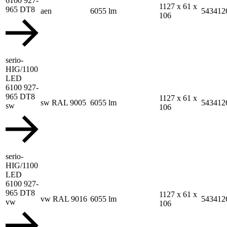
6100 927-
1127 x 61 x
965 DT8
aen
6055 lm
543412
106
serio-
HIG/1100
LED
6100 927-
965 DT8
1127 x 61 x
sw RAL 9005
6055 lm
543412
sw
106
serio-
HIG/1100
LED
6100 927-
965 DT8
1127 x 61 x
vw RAL 9016
6055 lm
543412
vw
106