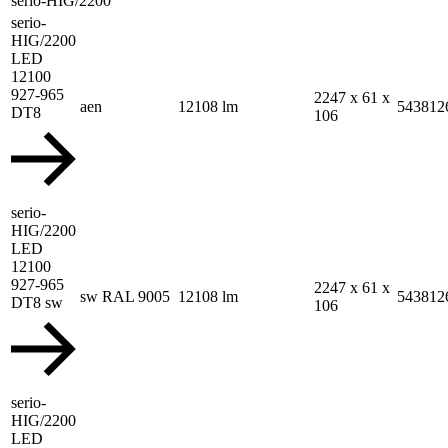
serio-HIG/2200
serio-
HIG/2200
LED
12100
927-965
2247 x 61 x
aen
12108 lm
543812
DT8
106
serio-
HIG/2200
LED
12100
927-965
2247 x 61 x
sw RAL 9005
12108 lm
543812
DT8 sw
106
serio-
HIG/2200
LED