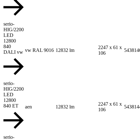
serio-
HIG/2200
LED
12800
840
2247 x 61 x
vw RAL 9016
12832 lm
543814
DALI vw
106
serio-
HIG/2200
LED
12800
2247 x 61 x
840 ET
aen
12832 lm
543814
106
serio-