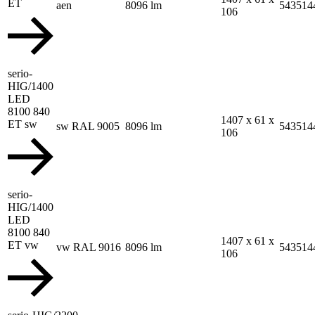
ET
aen
8096 lm
543514
106
serio-
HIG/1400
LED
8100 840
1407 x 61 x
ET sw
sw RAL 9005
8096 lm
543514
106
serio-
HIG/1400
LED
8100 840
1407 x 61 x
ET vw
vw RAL 9016
8096 lm
543514
106