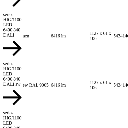
serio-
HIG/1100
LED
6400 840
1127 x 61 x
DALI
aen
6416 lm
543414
106
serio-
HIG/1100
LED
6400 840
1127 x 61 x
DALI sw
sw RAL 9005
6416 lm
543414
106
serio-
HIG/1100
LED