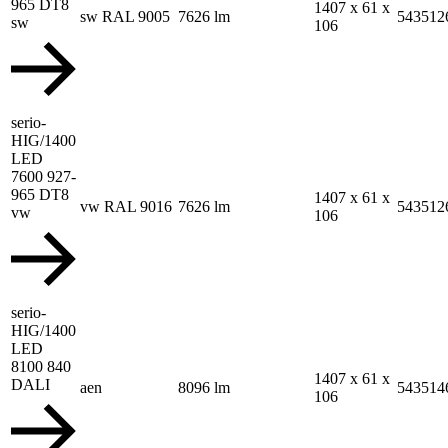
965 DT8
1407 x 61 x
sw RAL 9005
7626 lm
543512
sw
106
serio-
HIG/1400
LED
7600 927-
965 DT8
1407 x 61 x
vw RAL 9016
7626 lm
543512
vw
106
serio-
HIG/1400
LED
8100 840
1407 x 61 x
DALI
aen
8096 lm
543514
106