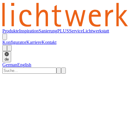
Produkte
Inspiration
SanierungPLUS
Service
Lichtwerkstatt
Konfigurator
Karriere
Kontakt
de
German
English