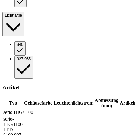
Lichtfarbe
840
927-965
Artikel
Abmessung
Typ
Gehäusefarbe
Leuchtenlichtstrom
Artike
(mm)
serio-HIG/1100
serio-
HIG/1100
LED