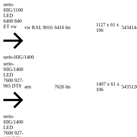
serio-
HIG/1100
LED
6400 840
1127 x 61 x
ET vw
vw RAL 9016
6416 lm
543414
106
serio-HIG/1400
serio-
HIG/1400
LED
7600 927-
1407 x 61 x
965 DT8
aen
7626 lm
543512
106
serio-
HIG/1400
LED
7600 927-