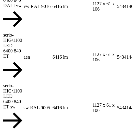
6400 840
1127 x 61 x
DALI vw
vw RAL 9016
6416 lm
543414
106
serio-
HIG/1100
LED
6400 840
1127 x 61 x
ET
aen
6416 lm
543414
106
serio-
HIG/1100
LED
6400 840
1127 x 61 x
ET sw
sw RAL 9005
6416 lm
543414
106