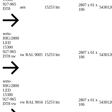
927-965
2807 x 61 x
aen
15253 lm
543012
DT8
106
serio-
HIG/2800
LED
15300
927-965
2807 x 61 x
sw RAL 9005
15253 lm
543012
DT8 sw
106
serio-
HIG/2800
LED
15300
927-965
2807 x 61 x
vw RAL 9016
15253 lm
543012
DT8 vw
106