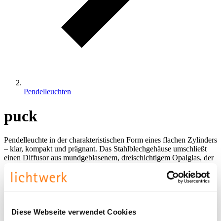
Pendelleuchten
puck
Pendelleuchte in der charakteristischen Form eines flachen Zylinders
– klar, kompakt und prägnant. Das Stahlblechgehäuse umschließt
einen Diffusor aus mundgeblasenem, dreischichtigem Opalglas, der
ein besonders weiches, seidenmattes und gleichmäßiges Licht
erzeugt. Ausgelegt auf 50.000 Stunden Lebensdauer.
Stahlseilabhängung mit Schnellkupplung und höhenverstellbarem
Baldachin ermöglicht eine flexible Integration.
puck
verbindet
reduzierte Geometrie mit hochwertiger Lichtqualität.
Diese Webseite verwendet Cookies