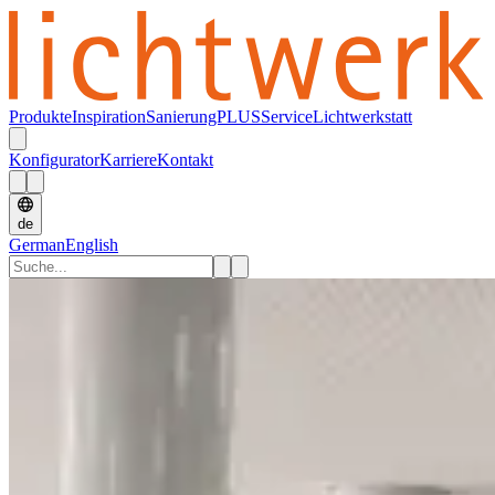
Produkte
Inspiration
SanierungPLUS
Service
Lichtwerkstatt
Konfigurator
Karriere
Kontakt
de
German
English