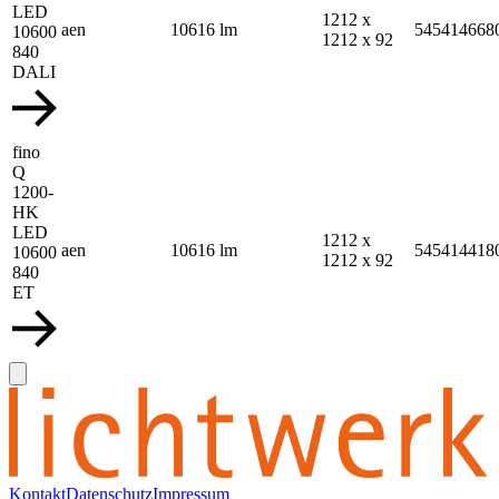
LED
1212 x
aen
10616 lm
545414668
10600
1212 x 92
840
DALI
fino
Q
1200-
HK
LED
1212 x
aen
10616 lm
545414418
10600
1212 x 92
840
ET
Kontakt
Datenschutz
Impressum