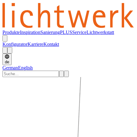
Produkte
Inspiration
SanierungPLUS
Service
Lichtwerkstatt
Konfigurator
Karriere
Kontakt
de
German
English