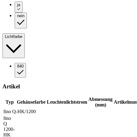
ja
nein
Lichtfarbe
840
Artikel
Abmessung
Typ
Gehäusefarbe
Leuchtenlichtstrom
Artikelnu
(mm)
fino Q-HK/1200
fino
Q
1200-
HK