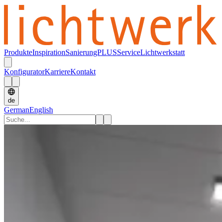
Produkte
Inspiration
SanierungPLUS
Service
Lichtwerkstatt
Konfigurator
Karriere
Kontakt
de
German
English