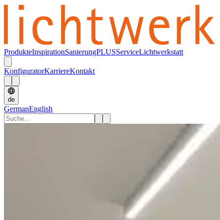
Produkte
Inspiration
SanierungPLUS
Service
Lichtwerkstatt
Konfigurator
Karriere
Kontakt
de
German
English