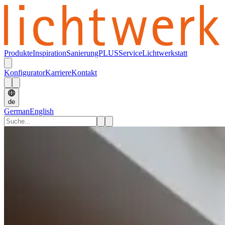
Produkte
Inspiration
SanierungPLUS
Service
Lichtwerkstatt
Konfigurator
Karriere
Kontakt
de
German
English