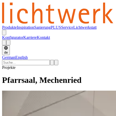
Produkte
Inspiration
SanierungPLUS
Service
Lichtwerkstatt
Konfigurator
Karriere
Kontakt
de
German
English
Projekte
Pfarrsaal, Mechenried