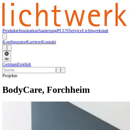
Produkte
Inspiration
SanierungPLUS
Service
Lichtwerkstatt
Konfigurator
Karriere
Kontakt
de
German
English
Projekte
BodyCare, Forchheim