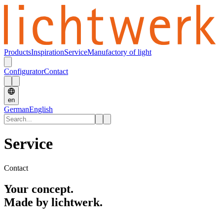
Products
Inspiration
Service
Manufactory of light
Configurator
Contact
en
German
English
Service
Contact
Your concept.
Made by lichtwerk.