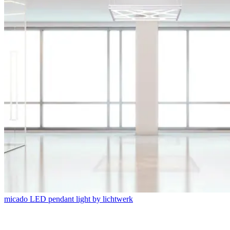
micado LED pendant light by lichtwerk