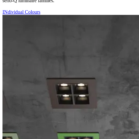
serio-Q luminaire families.
INdividual Colours