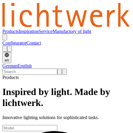
Products
Inspiration
Service
Manufactory of light
Configurator
Contact
en
German
English
Products
Inspired by light. Made by
lichtwerk.
Innovative lighting solutions for sophisticated tasks.