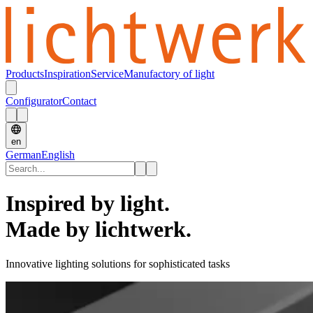
Products
Inspiration
Service
Manufactory of light
Configurator
Contact
en
German
English
Inspired by light.
Made by lichtwerk.
Innovative lighting solutions for sophisticated tasks