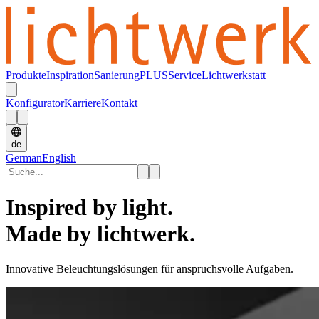
Produkte
Inspiration
SanierungPLUS
Service
Lichtwerkstatt
Konfigurator
Karriere
Kontakt
de
German
English
Inspired by light.
Made by lichtwerk.
Innovative Beleuchtungslösungen für anspruchsvolle Aufgaben.