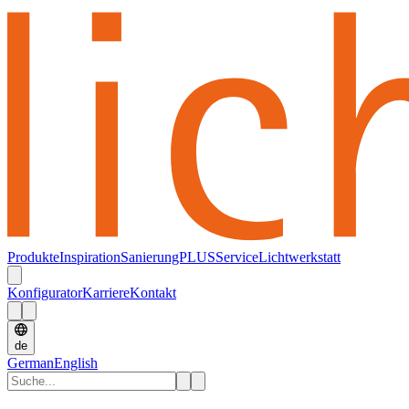
Produkte
Inspiration
SanierungPLUS
Service
Lichtwerkstatt
Konfigurator
Karriere
Kontakt
de
German
English