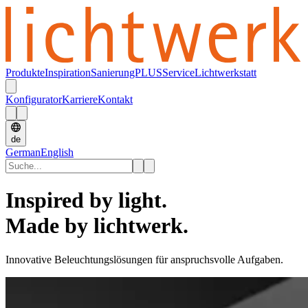
Produkte
Inspiration
SanierungPLUS
Service
Lichtwerkstatt
Konfigurator
Karriere
Kontakt
de
German
English
Inspired by light.
Made by lichtwerk.
Innovative Beleuchtungslösungen für anspruchsvolle Aufgaben.