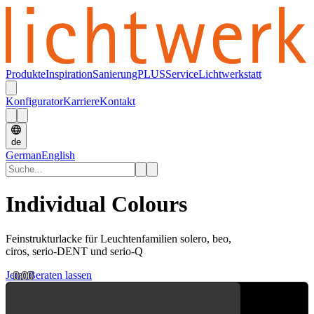
Produkte
Inspiration
SanierungPLUS
Service
Lichtwerkstatt
Konfigurator
Karriere
Kontakt
de
German
English
Individual Colours
Feinstrukturlacke für Leuchtenfamilien solero, beo,
ciros, serio-DENT und serio-Q
Jetzt Beraten lassen
0:00