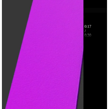
0:18
/
0:30
0:30