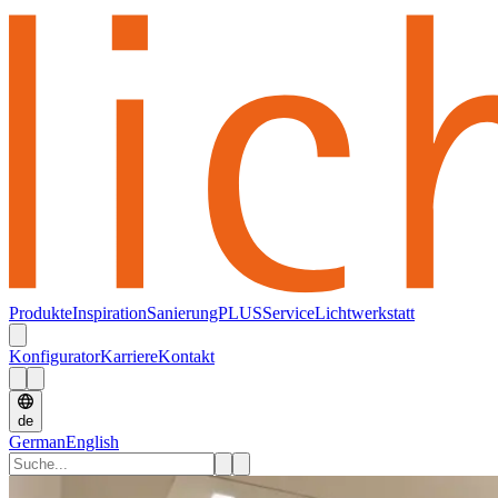
Produkte
Inspiration
SanierungPLUS
Service
Lichtwerkstatt
Konfigurator
Karriere
Kontakt
de
German
English