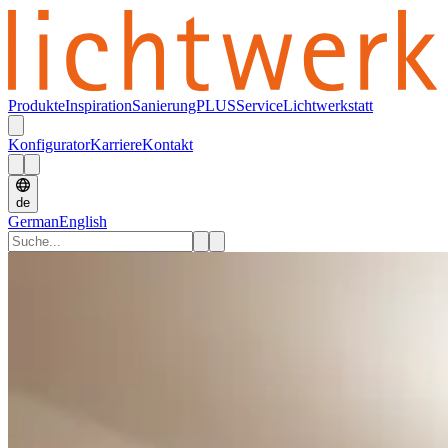
Produkte
Inspiration
SanierungPLUS
Service
Lichtwerkstatt
Konfigurator
Karriere
Kontakt
de
German
English