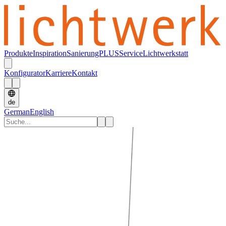
Produkte
Inspiration
SanierungPLUS
Service
Lichtwerkstatt
Konfigurator
Karriere
Kontakt
de
German
English