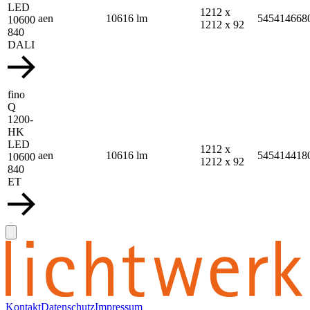
LED
1212 x
aen
10616 lm
545414668
10600
1212 x 92
840
DALI
fino
Q
1200-
HK
LED
1212 x
aen
10616 lm
545414418
10600
1212 x 92
840
ET
Kontakt
Datenschutz
Impressum