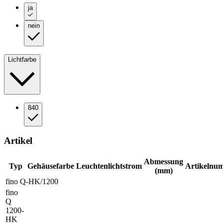
ja
nein
Lichtfarbe
840
Artikel
Abmessung
Typ
Gehäusefarbe
Leuchtenlichtstrom
Artikelnu
(mm)
fino Q-HK/1200
fino
Q
1200-
HK