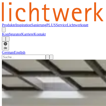
Produkte
Inspiration
SanierungPLUS
Service
Lichtwerkstatt
Konfigurator
Karriere
Kontakt
de
German
English