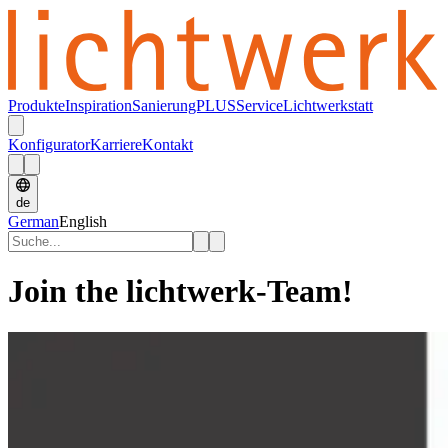
Produkte
Inspiration
SanierungPLUS
Service
Lichtwerkstatt
Konfigurator
Karriere
Kontakt
de
German
English
Join the lichtwerk-Team!