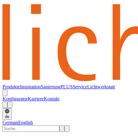
Produkte
Inspiration
SanierungPLUS
Service
Lichtwerkstatt
Konfigurator
Karriere
Kontakt
de
German
English