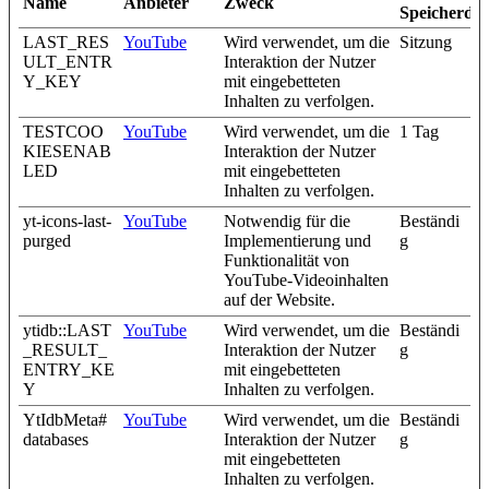
Name
Anbieter
Zweck
Speicherda
LAST_RES
YouTube
Wird verwendet, um die
Sitzung
ULT_ENTR
Interaktion der Nutzer
Y_KEY
mit eingebetteten
Inhalten zu verfolgen.
TESTCOO
YouTube
Wird verwendet, um die
1 Tag
KIESENAB
Interaktion der Nutzer
LED
mit eingebetteten
Inhalten zu verfolgen.
yt-icons-last-
YouTube
Notwendig für die
Beständi
purged
Implementierung und
g
Funktionalität von
YouTube-Videoinhalten
auf der Website.
ytidb::LAST
YouTube
Wird verwendet, um die
Beständi
_RESULT_
Interaktion der Nutzer
g
ENTRY_KE
mit eingebetteten
Y
Inhalten zu verfolgen.
YtIdbMeta#
YouTube
Wird verwendet, um die
Beständi
databases
Interaktion der Nutzer
g
mit eingebetteten
Inhalten zu verfolgen.