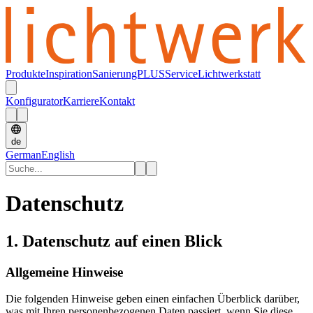
Produkte
Inspiration
SanierungPLUS
Service
Lichtwerkstatt
Konfigurator
Karriere
Kontakt
de
German
English
Datenschutz
1. Datenschutz auf einen Blick
Allgemeine Hinweise
Die folgenden Hinweise geben einen einfachen Überblick darüber,
was mit Ihren personenbezogenen Daten passiert, wenn Sie diese