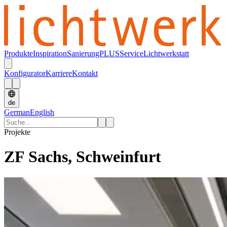
Produkte
Inspiration
SanierungPLUS
Service
Lichtwerkstatt
Konfigurator
Karriere
Kontakt
de
German
English
Projekte
ZF Sachs, Schweinfurt