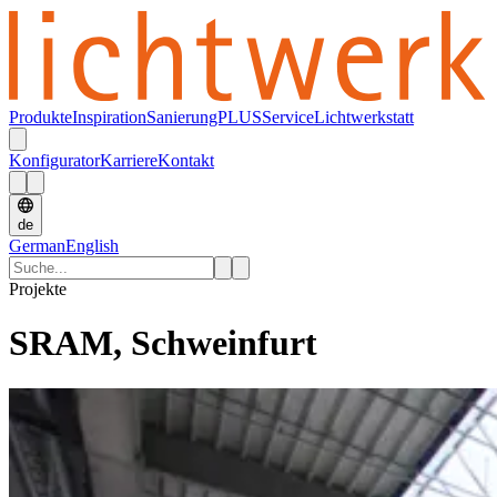
Produkte
Inspiration
SanierungPLUS
Service
Lichtwerkstatt
Konfigurator
Karriere
Kontakt
de
German
English
Projekte
SRAM, Schweinfurt