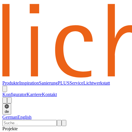
Produkte
Inspiration
SanierungPLUS
Service
Lichtwerkstatt
Konfigurator
Karriere
Kontakt
de
German
English
Projekte