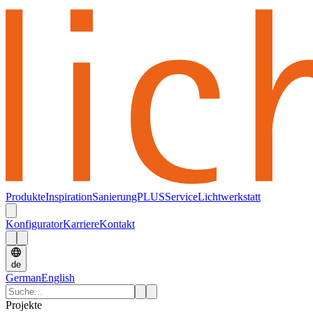
Produkte
Inspiration
SanierungPLUS
Service
Lichtwerkstatt
Konfigurator
Karriere
Kontakt
de
German
English
Projekte