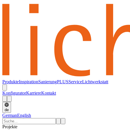
Produkte
Inspiration
SanierungPLUS
Service
Lichtwerkstatt
Konfigurator
Karriere
Kontakt
de
German
English
Projekte