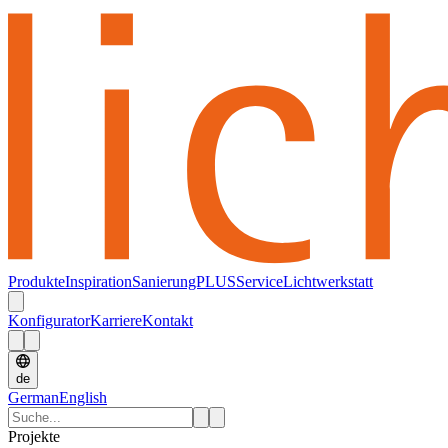
Produkte
Inspiration
SanierungPLUS
Service
Lichtwerkstatt
Konfigurator
Karriere
Kontakt
de
German
English
Projekte