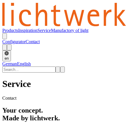
Products
Inspiration
Service
Manufactory of light
Configurator
Contact
en
German
English
Service
Contact
Your concept.
Made by lichtwerk.