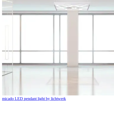
micado LED pendant light by lichtwerk