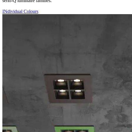
serio-Q luminaire families.
INdividual Colours