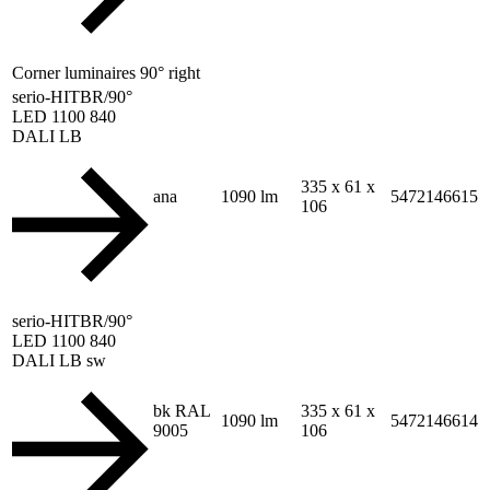
Corner luminaires 90° right
serio-HITBR/90°
LED 1100 840
DALI LB
335 x 61 x
ana
1090 lm
5472146615
106
serio-HITBR/90°
LED 1100 840
DALI LB sw
bk RAL
335 x 61 x
1090 lm
5472146614
9005
106