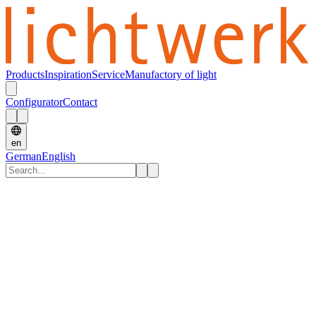
Products
Inspiration
Service
Manufactory of light
Configurator
Contact
en
German
English