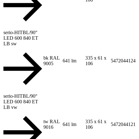
serio-HITBL/90°
LED 600 840 ET
LB sw
bk RAL
335 x 61 x
641 lm
5472044124
9005
106
serio-HITBL/90°
LED 600 840 ET
LB vw
tw RAL
335 x 61 x
641 lm
5472044121
9016
106