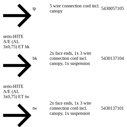
5 wire connection cord incl.
tp
5430057105
canopy
serio-HITE
A/E (AL
3x0,75) ET bk
2x face ends, 1x 3 wire
bk
connection cord incl.
5430137104
canopy, 1x suspension
serio-HITE
A/E (AL
3x0,75) ET tw
2x face ends, 1x 3 wire
tw
connection cord incl.
5430137101
canopy, 1x suspension