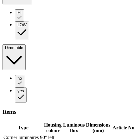
HI
LOW
Dimmable
no
yes
Items
Housing
Luminous
Dimensions
Type
Article No.
colour
flux
(mm)
Corner luminaires 90° left