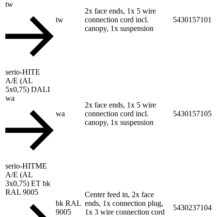
tw
2x face ends, 1x 5 wire
tw
connection cord incl.
5430157101
canopy, 1x suspension
serio-HITE
A/E (AL
5x0,75) DALI
wa
2x face ends, 1x 5 wire
wa
connection cord incl.
5430157105
canopy, 1x suspension
serio-HITME
A/E (AL
3x0,75) ET bk
RAL 9005
Center feed in, 2x face
bk RAL
ends, 1x connection plug,
5430237104
9005
1x 3 wire connection cord