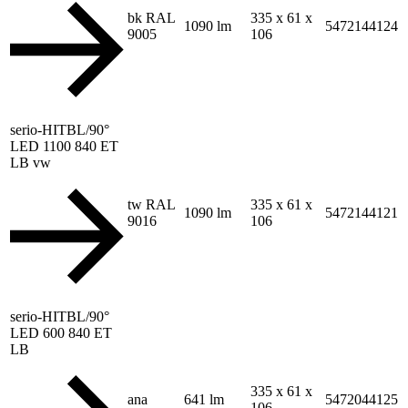
bk RAL
335 x 61 x
1090 lm
5472144124
9005
106
serio-HITBL/90°
LED 1100 840 ET
LB vw
tw RAL
335 x 61 x
1090 lm
5472144121
9016
106
serio-HITBL/90°
LED 600 840 ET
LB
335 x 61 x
ana
641 lm
5472044125
106