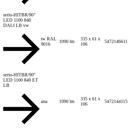
serio-HITBR/90°
LED 1100 840
DALI LB vw
tw RAL
335 x 61 x
1090 lm
5472146611
9016
106
serio-HITBR/90°
LED 1100 840 ET
LB
335 x 61 x
ana
1090 lm
5472144115
106