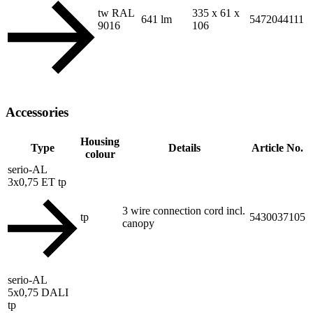
tw RAL
335 x 61 x
641 lm
5472044111
9016
106
Accessories
Housing
Type
Details
Article No.
colour
serio-AL
3x0,75 ET tp
3 wire connection cord incl.
tp
5430037105
canopy
serio-AL
5x0,75 DALI
tp