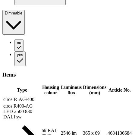
Dimmable
no
yes
Items
Housing
Luminous
Dimensions
Type
Article No.
colour
flux
(mm)
ciros-R-AG/400
ciros R400-AG
LED 2500 830
DALI sw
bk RAL
2546 lm
365 x 69
4684136684