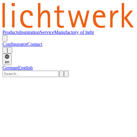
Products
Inspiration
Service
Manufactory of light
Configurator
Contact
en
German
English