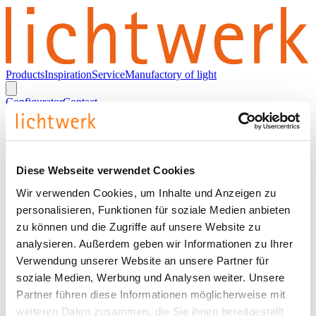
Products
Inspiration
Service
Manufactory of light
Configurator
Contact
en
German
English
Diese Webseite verwendet Cookies
Wir verwenden Cookies, um Inhalte und Anzeigen zu
Imprint
personalisieren, Funktionen für soziale Medien anbieten
zu können und die Zugriffe auf unsere Website zu
lichtwerk GmbH
analysieren. Außerdem geben wir Informationen zu Ihrer
Verwendung unserer Website an unsere Partner für
Hellinger Straße 3
soziale Medien, Werbung und Analysen weiter. Unsere
D 97486 Koenigsberg
Partner führen diese Informationen möglicherweise mit
P.O. Box 60
weiteren Daten zusammen, die Sie ihnen bereitgestellt