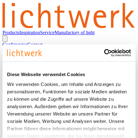
Products
Inspiration
Service
Manufactory of light
Configurator
Contact
en
German
English
Diese Webseite verwendet Cookies
Wir verwenden Cookies, um Inhalte und Anzeigen zu
Imprint
personalisieren, Funktionen für soziale Medien anbieten
zu können und die Zugriffe auf unsere Website zu
lichtwerk GmbH
analysieren. Außerdem geben wir Informationen zu Ihrer
Verwendung unserer Website an unsere Partner für
Hellinger Straße 3
soziale Medien, Werbung und Analysen weiter. Unsere
D 97486 Koenigsberg
Partner führen diese Informationen möglicherweise mit
P.O. Box 60
weiteren Daten zusammen, die Sie ihnen bereitgestellt