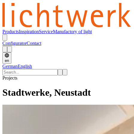
Products
Inspiration
Service
Manufactory of light
Configurator
Contact
en
German
English
Projects
Stadtwerke, Neustadt